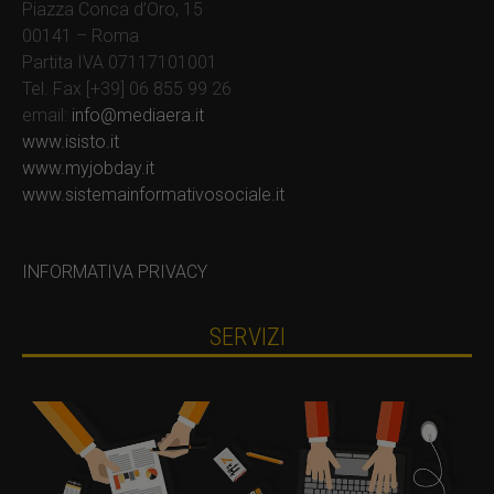
Piazza Conca d’Oro, 15
00141 – Roma
Partita IVA 07117101001
Tel. Fax [+39] 06 855 99 26
email:
info@mediaera.it
www.isisto.it
www.myjobday.it
www.sistemainformativosociale.it
INFORMATIVA PRIVACY
SERVIZI