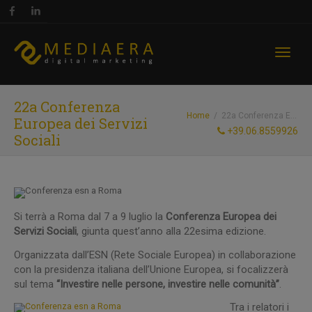
Toggl
22a Conferenza
Home
22a Conferenza Europea dei Servizi Sociali
Europea dei Servizi
+39.06.8559926
Sociali
naviga
Si terrà a Roma dal 7 a 9 luglio la
Conferenza Europea dei
Servizi Sociali
, giunta quest’anno alla 22esima edizione.
Organizzata dall’ESN (Rete Sociale Europea) in collaborazione
con la presidenza italiana dell’Unione Europea, si focalizzerà
sul tema
“Investire nelle persone, investire nelle comunità”
.
Tra i relatori i