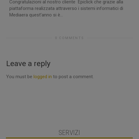
Congratulazioni al nostro cliente Epiclick che grazie alla
piattaforma realizzata attraverso i sistemi informatici di
L
Mediaera quest’anno si è...
s
E
0 COMMENTS
M
P
Leave a reply
You must be
logged in
to post a comment.
SERVIZI