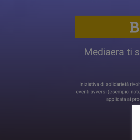
B
Mediaera ti 
Iniziativa di solidarietà riv
eventi avversi (esempio: notev
applicata ai pro