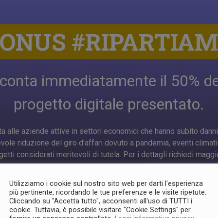
ONUS #RIPARTIA
sconta immediatamente il 50% del
progetto digitale presentato.
olta alle aziende attive in settori economici che hanno subito danni, 
ole riduzione del giro d'affari dovuto a pandemia, eventi climati
getti considerati meritevoli di tutela. Per i dettagli richiedi maggi
CONTATTACI
Utilizziamo i cookie sul nostro sito web per darti l'esperienza
più pertinente, ricordando le tue preferenze e le visite ripetute.
Cliccando su "Accetta tutto", acconsenti all'uso di TUTTI i
cookie. Tuttavia, è possibile visitare "Cookie Settings" per