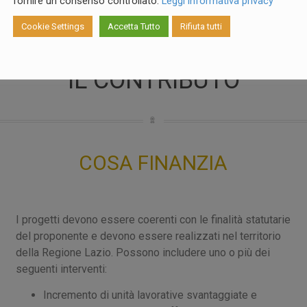
fornire un consenso controllato.
Leggi informativa privacy
Cookie Settings
Accetta Tutto
Rifiuta tutti
IL CONTRIBUTO
COSA FINANZIA
I progetti devono essere coerenti con le finalità statutarie
del proponente e devono essere realizzati nel territorio
della Regione Lazio. Possono includere uno o più dei
seguenti interventi:
Incremento di unità lavorative svantaggiate e