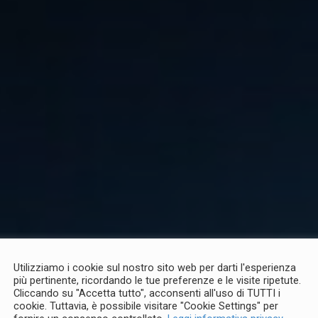
Utilizziamo i cookie sul nostro sito web per darti l'esperienza
più pertinente, ricordando le tue preferenze e le visite ripetute.
Cliccando su "Accetta tutto", acconsenti all'uso di TUTTI i
cookie. Tuttavia, è possibile visitare "Cookie Settings" per