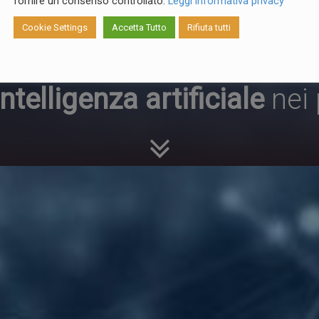
I - Intelligenz
fornire un consenso controllato.
Leggi informativa privacy
Cookie Settings
Accetta Tutto
Rifiuta tutti
Intelligenza artificiale
nei 