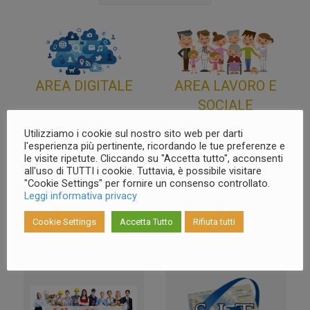
AREA DIGITALE
AREA LAVORO E
SOCIALE
Utilizziamo i cookie sul nostro sito web per darti
PRODOTTI
l'esperienza più pertinente, ricordando le tue preferenze e
le visite ripetute. Cliccando su "Accetta tutto", acconsenti
all'uso di TUTTI i cookie. Tuttavia, è possibile visitare
"Cookie Settings" per fornire un consenso controllato.
Leggi informativa privacy
Cookie Settings
Accetta Tutto
Rifiuta tutti