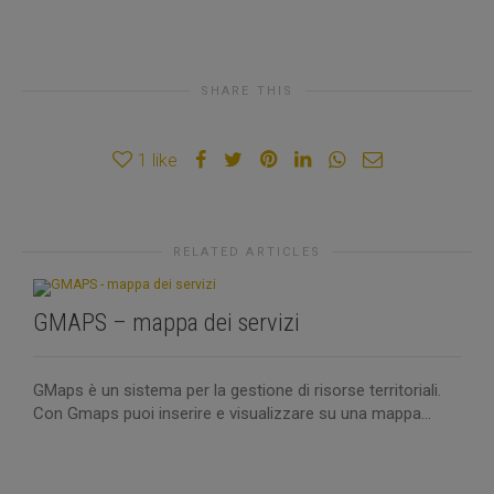
SHARE THIS
1
like
RELATED ARTICLES
GMAPS – mappa dei servizi
A
GMaps è un sistema per la gestione di risorse territoriali.
d
Con Gmaps puoi inserire e visualizzare su una mappa...
I