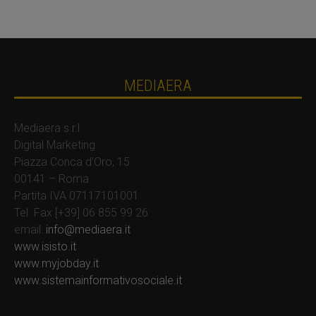
MEDIAERA
Mediaera s.r.l.
Digital Marketing
Piazza Conca d’Oro, 15
00141 – Roma
Partita IVA 07117101001
Tel. Fax [+39] 06 855 99 26
email:
info@mediaera.it
www.isisto.it
www.myjobday.it
www.sistemainformativosociale.it