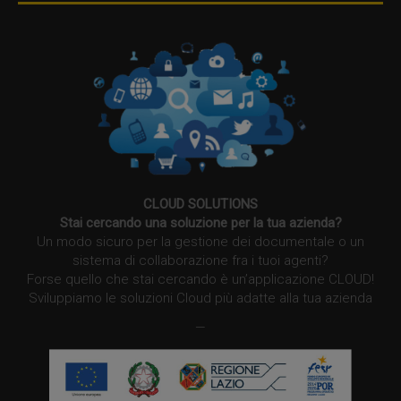
CLOUD SOLUTIONS
Stai cercando una soluzione per la tua azienda?
Un modo sicuro per la gestione dei documentale o un
sistema di collaborazione fra i tuoi agenti?
Forse quello che stai cercando è un’applicazione CLOUD!
Sviluppiamo le soluzioni Cloud più adatte alla tua azienda
—