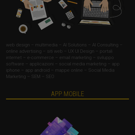
web design – multimedia – AI Solutions – AI Consulting –
online advertising – siti web – UX UI Design – portali
internet – e-commerce – email marketing – sviluppo
software – applicazioni – social media marketing – app
iphone – app android – mappe online – Social Media
Marketing – SEM – SEO
APP MOBILE