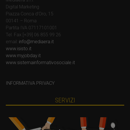
Digital Marketing
Piazza Conca d’Oro, 15
00141 – Roma
Partita IVA 07117101001
Tel. Fax [+39] 06 855 99 26
email:
info@mediaera.it
www.isisto.it
www.myjobday.it
www.sistemainformativosociale.it
INFORMATIVA PRIVACY
SERVIZI