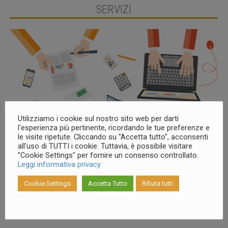
SERVIZI
Utilizziamo i cookie sul nostro sito web per darti
l'esperienza più pertinente, ricordando le tue preferenze e
Visualizza i nostri servizi
le visite ripetute. Cliccando su "Accetta tutto", acconsenti
all'uso di TUTTI i cookie. Tuttavia, è possibile visitare
"Cookie Settings" per fornire un consenso controllato.
Leggi informativa privacy
Cookie Settings
Accetta Tutto
Rifiuta tutti
AREA DIGITALE
AREA LAVORO E
SOCIALE