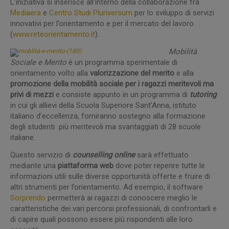
L’iniziativa si inserisce all’interno della collaborazione fra
Mediaera
e
Centro Studi Pluriversum
per lo sviluppo di servizi
innovativi per l’orientamento e per il mercato del lavoro
(
www.reteorientamento.it
).
Mobilità
Sociale e Merito
è un programma sperimentale di
orientamento volto alla
valorizzazione del merito
e alla
promozione della mobilità sociale per i ragazzi meritevoli ma
privi di mezzi
e consiste appunto in un programma di
tutoring
in cui gli allievi della Scuola Superiore Sant’Anna, istituto
italiano d’eccellenza, forniranno sostegno alla formazione
degli studenti più meritevoli ma svantaggiati di 28 scuole
italiane.
Questo servizio di
counselling
online
sarà effettuato
mediante una
piattaforma web
dove poter reperire tutte le
informazioni utili sulle diverse opportunità offerte e fruire di
altri strumenti per l’orientamento. Ad esempio, il software
Sorprendo
permetterà ai ragazzi di conoscere meglio le
caratteristiche dei vari percorsi professionali, di confrontarli e
di capire quali possono essere più rispondenti alle loro