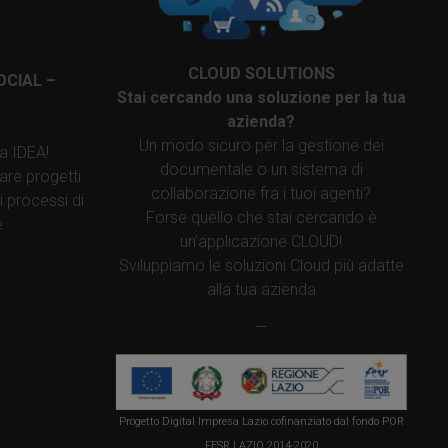
CLOUD SOLUTIONS
OCIAL –
Stai cercando una soluzione per la tua
azienda?
Un modo sicuro per la gestione dei
a IDEA!
documentale o un sistema di
are progetti
collaborazione fra i tuoi agenti?
i processi di
Forse quello che stai cercando è
e
un’applicazione CLOUD!
Sviluppiamo le soluzioni Cloud più adatte
alla tua azienda
—
Progetto Digital Impresa Lazio cofinanziato dal fondo POR
FESR LAZIO 2014-2020