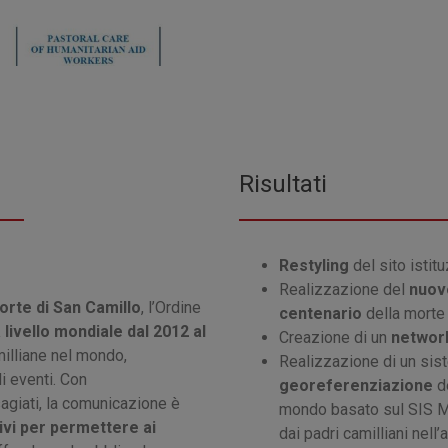
Risultati
Restyling
del sito istit
Realizzazione del
nuovo
orte di San Camillo
, l’Ordine
centenario
della morte 
 livello mondiale dal 2012 al
Creazione di un
network
milliane nel mondo,
Realizzazione di un sist
i eventi. Con
georeferenziazione
de
agiati, la comunicazione è
mondo basato sul SIS Me
ivi per permettere ai
dai padri camilliani nell’