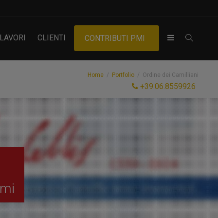
LAVORI
CLIENTI
CONTRIBUTI PMI
Home
Portfolio
Ordine dei Camilliani
+39.06.8559926
rmi