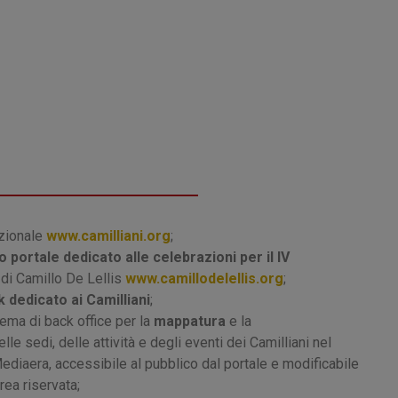
uzionale
www.camilliani.org
;
 portale dedicato alle celebrazioni per il IV
di Camillo De Lellis
www.camillodelellis.org
;
 dedicato ai Camilliani
;
ema di back office per la
mappatura
e la
lle sedi, delle attività e degli eventi dei Camilliani nel
diaera, accessibile al pubblico dal portale e modificabile
area riservata;