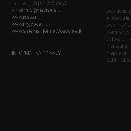
Tel. Fax [+39] 06 855 99 26
email:
info@mediaera.it
web design 
www.isisto.it
AI Consultin
www.myjobday.it
web – UX UI 
www.sistemainformativosociale.it
commerce –
software – 
marketing –
INFORMATIVA PRIVACY
mappe onlin
SEM – SEO