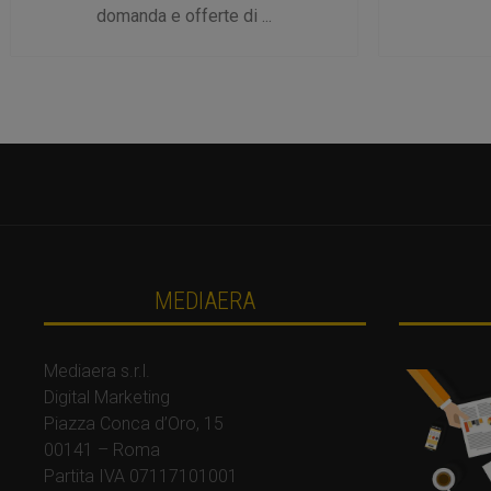
domanda e offerte di ...
MEDIAERA
Mediaera s.r.l.
Digital Marketing
Piazza Conca d’Oro, 15
00141 – Roma
Partita IVA 07117101001