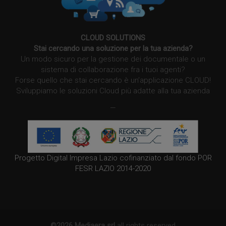
CLOUD SOLUTIONS
Stai cercando una soluzione per la tua azienda?
Un modo sicuro per la gestione dei documentale o un
sistema di collaborazione fra i tuoi agenti?
Forse quello che stai cercando è un’applicazione CLOUD!
Sviluppiamo le soluzioni Cloud più adatte alla tua azienda
—
Progetto Digital Impresa Lazio cofinanziato dal fondo POR
FESR LAZIO 2014-2020
©2026 Mediaera srl
all rights reserved