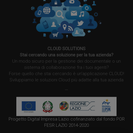
CLOUD SOLUTIONS
Stai cercando una soluzione per la tua azienda?
Un modo sicuro per la gestione dei documentale o un
sistema di collaborazione fra i tuoi agenti?
Forse quello che stai cercando è un’applicazione CLOUD!
Sviluppiamo le soluzioni Cloud più adatte alla tua azienda
—
Progetto Digital Impresa Lazio cofinanziato dal fondo POR
FESR LAZIO 2014-2020