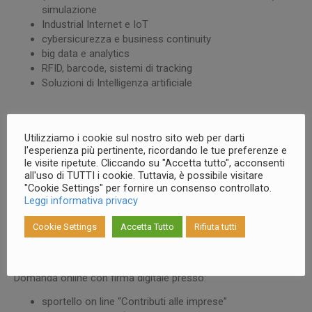
simulazione
Industrial Internet e IoT
cybersicurezza e business continuity
big data e analytics
RFID, barcode, sistemi di tracking
Soluzioni di Intelligenza artificiale
Utilizziamo i cookie sul nostro sito web per darti
COME RICHIEDERLO
l'esperienza più pertinente, ricordando le tue preferenze e
le visite ripetute. Cliccando su "Accetta tutto", acconsenti
all'uso di TUTTI i cookie. Tuttavia, è possibile visitare
"Cookie Settings" per fornire un consenso controllato.
La richiesta è “a sportello”; le richieste di voucher devono
Leggi informativa privacy
essere trasmesse
il giorno di apertura del bando (varie
scadenze a partire dall’8 luglio 2026)
in modalità
Cookie Settings
Accetta Tutto
Rifiuta tutti
telematica. La richiesta dovrà essere presentata prima
possibile per evitare che si esauriscano i fondi disponibili.
Domanda online con firma digitale presso:
sportello on line “Contributi alle imprese”