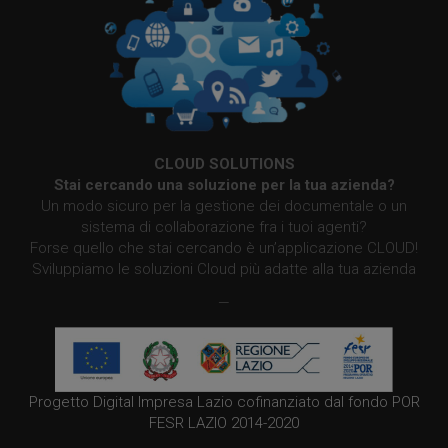
CLOUD SOLUTIONS
Stai cercando una soluzione per la tua azienda?
Un modo sicuro per la gestione dei documentale o un
sistema di collaborazione fra i tuoi agenti?
Forse quello che stai cercando è un’applicazione CLOUD!
Sviluppiamo le soluzioni Cloud più adatte alla tua azienda
—
Progetto Digital Impresa Lazio cofinanziato dal fondo POR
FESR LAZIO 2014-2020