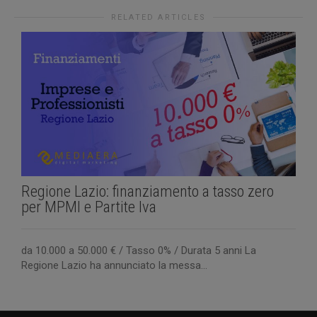
RELATED ARTICLES
V
Regione Lazio: finanziamento a tasso zero
per MPMI e Partite Iva
F
è
da 10.000 a 50.000 € / Tasso 0% / Durata 5 anni La
Regione Lazio ha annunciato la messa...